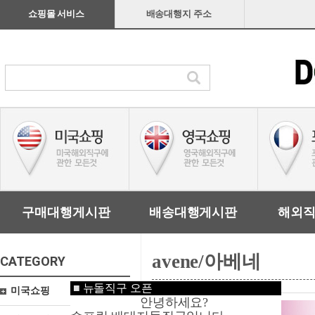
쇼핑몰 서비스
배송대행지 주소
구매대행게시판
배송대행게시판
해외
avene/아베네
CATEGORY
■
뉴돌직구 오픈
미국쇼핑
안녕하세요?