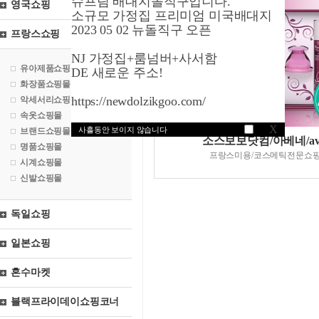
슈프림 배대지돌직구입니다.
영국쇼핑
소규모 가정집 프리미엄 미국배대지
2023 05 02 뉴돌직구 오픈
프랑스쇼핑
NJ 가정집+룸넘버+사서함
유아제품쇼핑몰
DE 새로운 주소!
화장품쇼핑몰
https://newdolzikgoo.com/
악세서리쇼핑몰
속옷쇼핑몰
X
사흘동안 보이지 않습니다
브랜드쇼핑몰
소스보보닷컴/아베네/av
명품쇼핑몰
프랑스미용/코스메틱전문쇼
시계쇼핑몰
신발쇼핑몰
독일쇼핑
일본쇼핑
혼수마켓
블랙프라이데이쇼핑코너