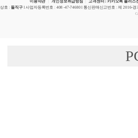
이용약관
|
개인정보취급방침
|
고객센터 : 카카오톡 플러스친
상호
:
돌직구
l
사업자등록번호
: 408 -47-74680 l
통신판매신고번호
: 제 2016-
Co
P