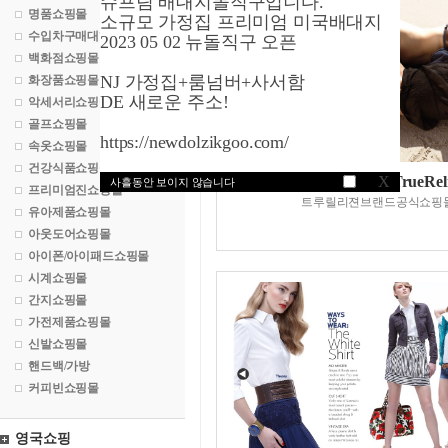
슈프림 배대지돌직구입니다.
명품쇼핑몰
소규모 가정집 프리미엄 미국배대지
수입차구매대행
2023 05 02 뉴돌직구 오픈
백화점쇼핑몰
NJ 가정집+룸넘버+사서함
화장품쇼핑몰
DE 새로운 주소!
악세서리쇼핑몰
골프쇼핑몰
https://newdolzikgoo.com/
속옷쇼핑몰
건강식품쇼핑몰
트루릴리젼닷컴/TrueReli
X
사흘동안 보이지 않습니다
프리미엄진쇼핑몰
트루릴리젼브랜드공식쇼핑
유아제품쇼핑몰
아웃도어쇼핑몰
아이폰/아이패드쇼핑몰
시계쇼핑몰
간지쇼핑몰
가전제품쇼핑몰
신발쇼핑몰
핸드백/가방
커피빈쇼핑몰
영국쇼핑