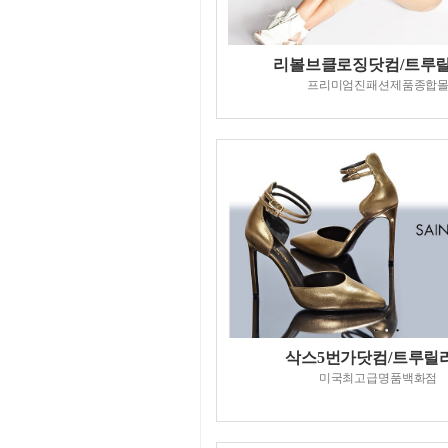
리볼브클로징닷컴/트루
프리미엄진패션제품종합
삭스5번가닷컴/트루릴
미국최고급명품백화점