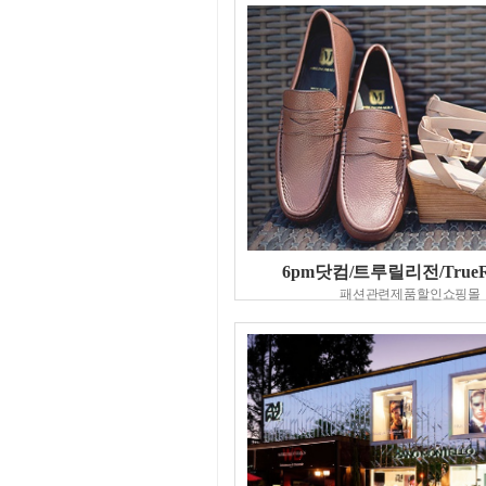
6pm닷컴/트루릴리전/TrueRel
패션관련제품할인쇼핑몰