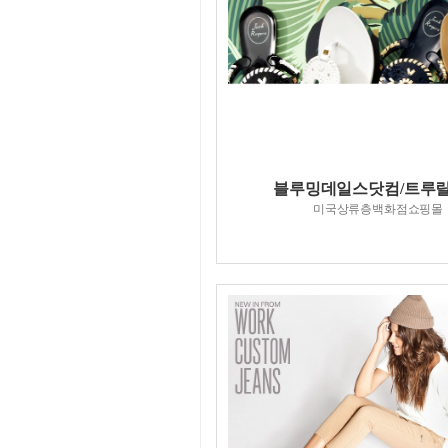
블루밍데일스닷컴/트루릴리전
미국상류층백화점쇼핑몰