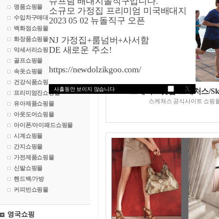
슈프림 배대지돌직구입니다.
명품쇼핑몰
소규모 가정집 프리미엄 미국배대지
수입차구매대행
2023 05 02 뉴돌직구 오픈
백화점쇼핑몰
NJ 가정집+룸넘버+사서함
화장품쇼핑몰
DE 새로운 주소!
악세서리쇼핑몰
골프쇼핑몰
https://newdolzikgoo.com/
속옷쇼핑몰
건강식품쇼핑몰
X
사흘동안 보이지 않습니다
스케쳐스닷컴/스케처스/Skec
프리미엄진쇼핑몰
스케쳐스 공식사이트 쇼핑
유아제품쇼핑몰
아웃도어쇼핑몰
아이폰/아이패드쇼핑몰
시계쇼핑몰
간지쇼핑몰
가전제품쇼핑몰
신발쇼핑몰
핸드백/가방
커피빈쇼핑몰
영국쇼핑