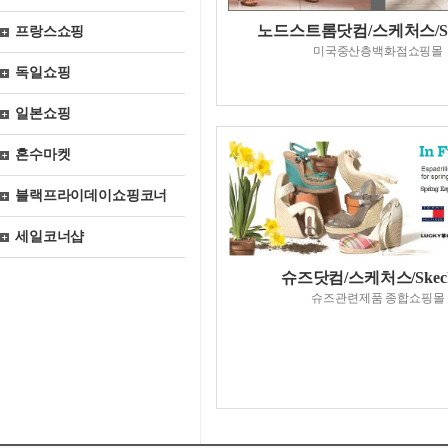
노드스트롬닷컴/스케처스/Ske
프랑스쇼핑
미국중산층백화점쇼핑몰
독일쇼핑
일본쇼핑
혼수마켓
블랙프라이데이쇼핑코너
세일코너샵
슈즈닷컴/스케처스/Skech
슈즈관련제품 종합쇼핑몰