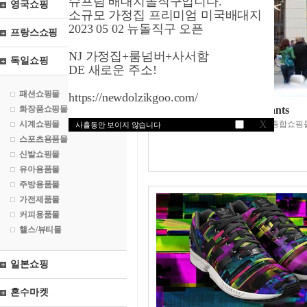
슈프림 배대지돌직구입니다.
영국쇼핑
소규모 가정집 프리미엄 미국배대지
2023 05 02 뉴돌직구 오픈
프랑스쇼핑
NJ 가정집+룸넘버+사서함
독일쇼핑
DE 새로운 주소!
패션쇼핑몰
https://newdolzikgoo.com/
화장품쇼핑몰
자란도닷디이/pants
X
시계쇼핑몰
유럽최다매장보유패션관련종합쇼핑
사흘동안 보이지 않습니다
스포츠용품몰
신발쇼핑몰
유아용품몰
주방용품몰
가전제품몰
커피용품몰
핼스/뷰티몰
일본쇼핑
혼수마켓