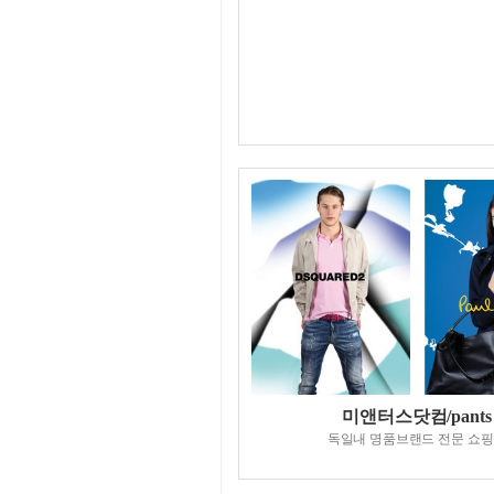
미앤터스닷컴/pants
독일내 명품브랜드 전문 쇼