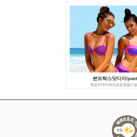
본프릭스닷디이/pant
독일최대의패션관련종합쇼