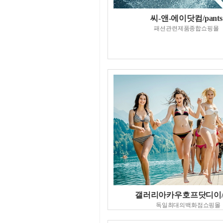
씨-앤-에이닷컴/pants
패션관련제품종합쇼핑몰
갤러리아카우호프닷디이/pa
독일최대의백화점쇼핑몰