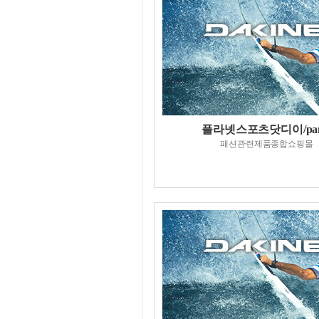
플라넷스포츠닷디이/pan
패션관련제품종합쇼핑몰