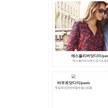
에스올리버닷디이/pan
에스올리버브랜드공식쇼핑
바우르닷디이/pants
독일패션관련제품토탈쇼핑몰